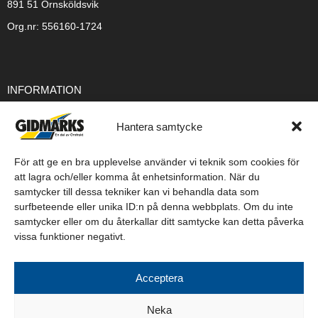
891 51 Örnsköldsvik
Org.nr: 556160-1724
INFORMATION
Integritetspolicy
Hantera samtycke
Cookiepolicy
Försäljningsvillkor
För att ge en bra upplevelse använder vi teknik som cookies för
att lagra och/eller komma åt enhetsinformation. När du
Leveransvillkor
samtycker till dessa tekniker kan vi behandla data som
surfbeteende eller unika ID:n på denna webbplats. Om du inte
samtycker eller om du återkallar ditt samtycke kan detta påverka
vissa funktioner negativt.
Acceptera
FÖLJ OSS PÅ SOCIALA MEDIER
Neka