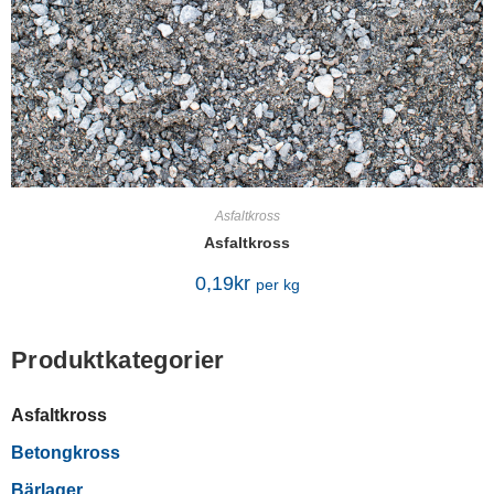
Asfaltkross
Asfaltkross
0,19
kr
per kg
Produktkategorier
Asfaltkross
Betongkross
Bärlager