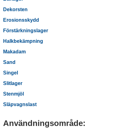
Dekorsten
Erosionsskydd
Förstärkningslager
Halkbekämpning
Makadam
Sand
Singel
Slitlager
Stenmjöl
Släpvagnslast
Användnings­område: