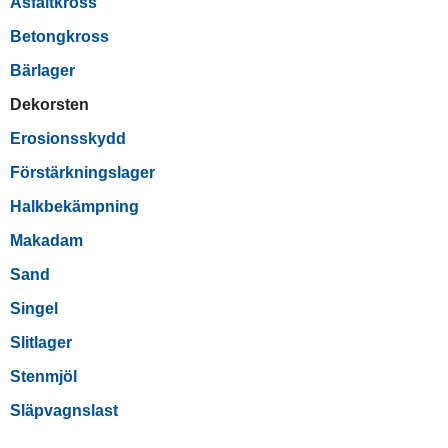
Asfaltkross
Betongkross
Bärlager
Dekorsten
Erosionsskydd
Förstärkningslager
Halkbekämpning
Makadam
Sand
Singel
Slitlager
Stenmjöl
Släpvagnslast