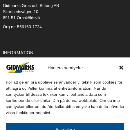
Gidmarks Grus och Betong AB
Skortsedsvägen 10
891 51 Örnsköldsvik
Org.nr: 556160-1724
INFORMATION
Integritetspolicy
Hantera samtycke
Cookiepolicy
Försäljningsvillkor
För att ge en bra upplevelse använder vi teknik som cookies för
att lagra och/eller komma åt enhetsinformation. När du
Leveransvillkor
samtycker till dessa tekniker kan vi behandla data som
surfbeteende eller unika ID:n på denna webbplats. Om du inte
samtycker eller om du återkallar ditt samtycke kan detta påverka
vissa funktioner negativt.
Acceptera