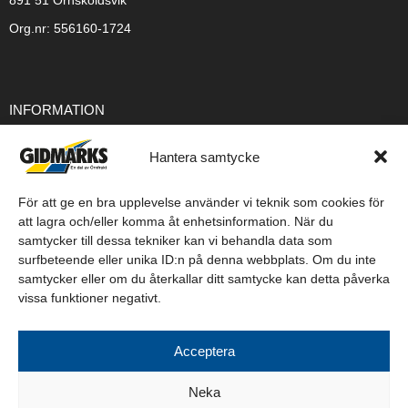
891 51 Örnsköldsvik
Org.nr: 556160-1724
INFORMATION
Integritetspolicy
Hantera samtycke
Cookiepolicy
Försäljningsvillkor
För att ge en bra upplevelse använder vi teknik som cookies för
att lagra och/eller komma åt enhetsinformation. När du
Leveransvillkor
samtycker till dessa tekniker kan vi behandla data som
surfbeteende eller unika ID:n på denna webbplats. Om du inte
samtycker eller om du återkallar ditt samtycke kan detta påverka
vissa funktioner negativt.
Acceptera
FÖLJ OSS PÅ SOCIALA MEDIER
Neka