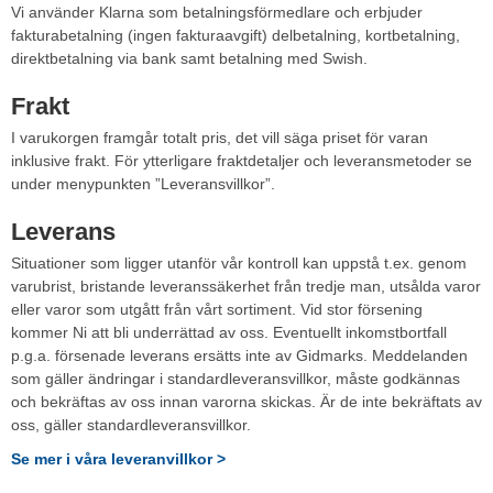
Vi använder Klarna som betalningsförmedlare och erbjuder
fakturabetalning (ingen fakturaavgift) delbetalning, kortbetalning,
direktbetalning via bank samt betalning med Swish.
Frakt
I varukorgen framgår totalt pris, det vill säga priset för varan
inklusive frakt. För ytterligare fraktdetaljer och leveransmetoder se
under menypunkten ”Leveransvillkor”.
Leverans
Situationer som ligger utanför vår kontroll kan uppstå t.ex. genom
varubrist, bristande leveranssäkerhet från tredje man, utsålda varor
eller varor som utgått från vårt sortiment. Vid stor försening
kommer Ni att bli underrättad av oss. Eventuellt inkomstbortfall
p.g.a. försenade leverans ersätts inte av Gidmarks. Meddelanden
som gäller ändringar i standardleveransvillkor, måste godkännas
och bekräftas av oss innan varorna skickas. Är de inte bekräftats av
oss, gäller standardleveransvillkor.
Se mer i våra leveranvillkor >