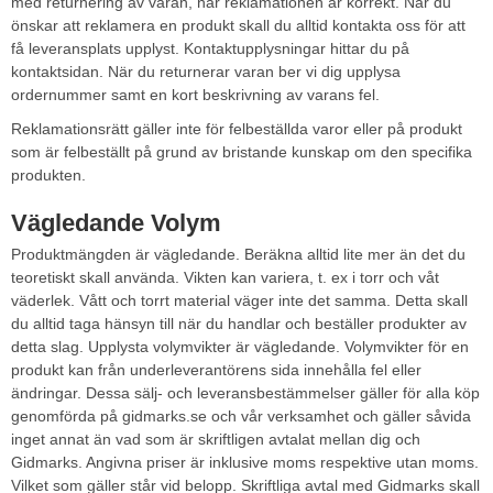
med returnering av varan, när reklamationen är korrekt. När du
önskar att reklamera en produkt skall du alltid kontakta oss för att
få leveransplats upplyst. Kontaktupplysningar hittar du på
kontaktsidan. När du returnerar varan ber vi dig upplysa
ordernummer samt en kort beskrivning av varans fel.
Reklamationsrätt gäller inte för felbeställda varor eller på produkt
som är felbeställt på grund av bristande kunskap om den specifika
produkten.
Vägledande Volym
Produktmängden är vägledande. Beräkna alltid lite mer än det du
teoretiskt skall använda. Vikten kan variera, t. ex i torr och våt
väderlek. Vått och torrt material väger inte det samma. Detta skall
du alltid taga hänsyn till när du handlar och beställer produkter av
detta slag. Upplysta volymvikter är vägledande. Volymvikter för en
produkt kan från underleverantörens sida innehålla fel eller
ändringar. Dessa sälj- och leveransbestämmelser gäller för alla köp
genomförda på gidmarks.se och vår verksamhet och gäller såvida
inget annat än vad som är skriftligen avtalat mellan dig och
Gidmarks. Angivna priser är inklusive moms respektive utan moms.
Vilket som gäller står vid belopp. Skriftliga avtal med Gidmarks skall