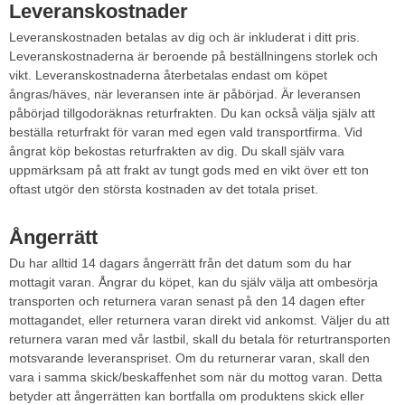
Leveranskostnader
Leveranskostnaden betalas av dig och är inkluderat i ditt pris.
Leveranskostnaderna är beroende på beställningens storlek och
vikt. Leveranskostnaderna återbetalas endast om köpet
ångras/häves, när leveransen inte är påbörjad. Är leveransen
påbörjad tillgodoräknas returfrakten. Du kan också välja själv att
beställa returfrakt för varan med egen vald transportfirma. Vid
ångrat köp bekostas returfrakten av dig. Du skall själv vara
uppmärksam på att frakt av tungt gods med en vikt över ett ton
oftast utgör den största kostnaden av det totala priset.
Ångerrätt
Du har alltid 14 dagars ångerrätt från det datum som du har
mottagit varan. Ångrar du köpet, kan du själv välja att ombesörja
transporten och returnera varan senast på den 14 dagen efter
mottagandet, eller returnera varan direkt vid ankomst. Väljer du att
returnera varan med vår lastbil, skall du betala för returtransporten
motsvarande leveranspriset. Om du returnerar varan, skall den
vara i samma skick/beskaffenhet som när du mottog varan. Detta
betyder att ångerrätten kan bortfalla om produktens skick eller