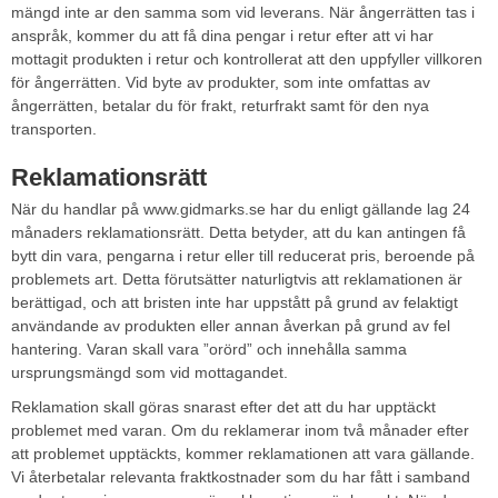
mängd inte ar den samma som vid leverans. När ångerrätten tas i
anspråk, kommer du att få dina pengar i retur efter att vi har
mottagit produkten i retur och kontrollerat att den uppfyller villkoren
för ångerrätten. Vid byte av produkter, som inte omfattas av
ångerrätten, betalar du för frakt, returfrakt samt för den nya
transporten.
Reklamationsrätt
När du handlar på www.gidmarks.se har du enligt gällande lag 24
månaders reklamationsrätt. Detta betyder, att du kan antingen få
bytt din vara, pengarna i retur eller till reducerat pris, beroende på
problemets art. Detta förutsätter naturligtvis att reklamationen är
berättigad, och att bristen inte har uppstått på grund av felaktigt
användande av produkten eller annan åverkan på grund av fel
hantering. Varan skall vara ”orörd” och innehålla samma
ursprungsmängd som vid mottagandet.
Reklamation skall göras snarast efter det att du har upptäckt
problemet med varan. Om du reklamerar inom två månader efter
att problemet upptäckts, kommer reklamationen att vara gällande.
Vi återbetalar relevanta fraktkostnader som du har fått i samband