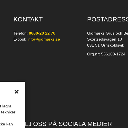
KONTAKT
POSTADRES
Telefon:
0660-29 22 70
Gidmarks Grus och Be
E-post:
info@gidmarks.se
Skortsedsvägen 10
891 51 Örnsköldsvik
Org.nr: 556160-1724
t lagra
 tekniker
FÖLJ OSS PÅ SOCIALA MEDIER
cke kan