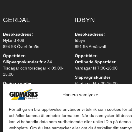
GERDAL
IDBYN
Besöksadress:
Besöksadress:
Nyland 408
Idbyn
894 93 Överhörnäs
891 95 Arnäsvall
Öppettider:
Öppettider:
Släpvagnskunder fr v 34
Ordinarie öppettider
Tisdagar och torsdagar kl 09.00-
Vardagar kl 7:00-16:00
15.00
Släpvagnskunder
Övriga kunder
Vardagar kl 7.00-16.00
Ring för aktuella öppettider
Hantera samtycke
Tel:
0660-29 22 70
För att ge en bra upplevelse använder vi teknik som cookies för at
och/eller komma åt enhetsinformation. När du samtycker till dessa
kan vi behandla data som surfbeteende eller unika ID:n på denna
webbplats. Om du inte samtycker eller om du återkallar ditt samty