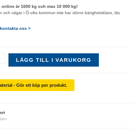
online är 1000 kg och max 10 000 kg!
or och vägar i Ö-viks kommun inte har större bärighetsklass, läs
kontakta oss >
+
LÄGG TILL I VARUKORG
aterial - Gör ett köp per produkt.
ori
dam