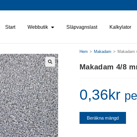
Start
Webbutik
Släpvagnslast
Kalkylator
Hem
>
Makadam
>
Makadam 
Makadam 4/8 
🔍
0,36
kr
pe
Beräkna mängd