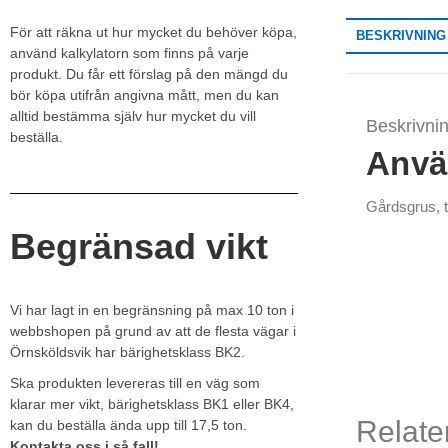
För att räkna ut hur mycket du behöver köpa,
BESKRIVNING
använd kalkylatorn som finns på varje
produkt. Du får ett förslag på den mängd du
bör köpa utifrån angivna mått, men du kan
alltid bestämma själv hur mycket du vill
Beskrivni
beställa.
Anvä
Gårdsgrus, 
Begränsad vikt
Vi har lagt in en begränsning på max 10 ton i
webbshopen på grund av att de flesta vägar i
Örnsköldsvik har bärighetsklass BK2.
Ska produkten levereras till en väg som
klarar mer vikt, bärighetsklass BK1 eller BK4,
Relate
kan du beställa ända upp till 17,5 ton.
Kontakta oss i så fall!