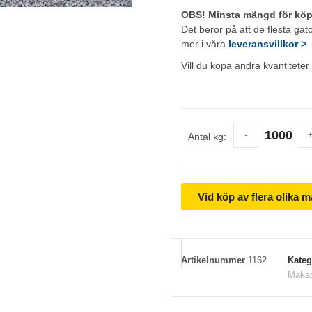
OBS! Minsta mängd för köp 
Det beror på att de flesta gat
mer i våra
leveransvillkor >
Vill du köpa andra kvantiteter
-
Antal kg:
Vid köp av flera olika m
Artikelnummer
1162
Kateg
Maka