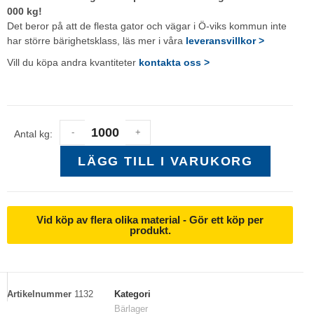
000 kg!
Det beror på att de flesta gator och vägar i Ö-viks kommun inte
har större bärighetsklass, läs mer i våra
leveransvillkor >
Vill du köpa andra kvantiteter
kontakta oss >
-
+
Antal kg:
LÄGG TILL I VARUKORG
Vid köp av flera olika material - Gör ett köp per
produkt.
Artikelnummer
1132
Kategori
Bärlager