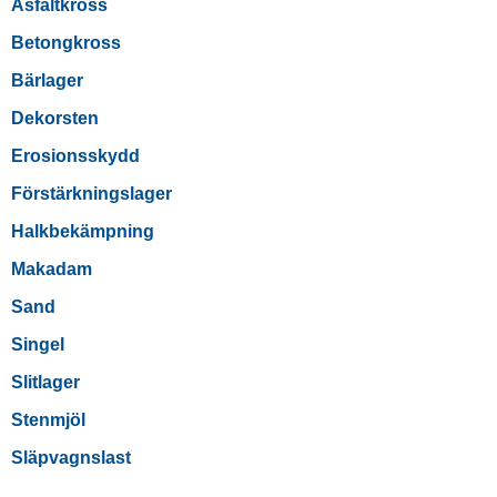
Asfaltkross
Betongkross
Bärlager
Dekorsten
Erosionsskydd
Förstärkningslager
Halkbekämpning
Makadam
Sand
Singel
Slitlager
Stenmjöl
Släpvagnslast