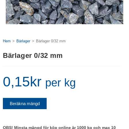
Hem
>
Bärlager
>
Bärlager 0/32 mm
Bärlager 0/32 mm
0,15
kr
per kg
Beräkna mängd
OBS! Minsta mängd för köp online är 1000 kg och max 10